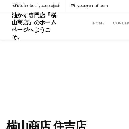
Let’s talk about your project
your@email.com
油かす専門店『横
山商店』のホーム
HOME
CONCE
ページへようこ
そ。
横山商店 住吉店